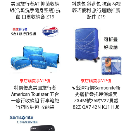
美國旅行者AT 抑菌收納
斜肩包 斜背包 抗菌內裡
組(含乾洗手隨身空瓶) 抗
輕巧便利 旅行通勤推薦
菌 口罩收納套 Z19
配件 Z19
來店購買享VIP價
來店購買享VIP價
特價優惠美國旅行者
⬊出清特價Samsonite新
American Tourister 五合
秀麗折疊托運保護套
一旅行收納組 行李箱旅
Z34M號25吋V22貝殼
行箱收納包 收納袋
82Z QA7 42N KJ1 HJ8