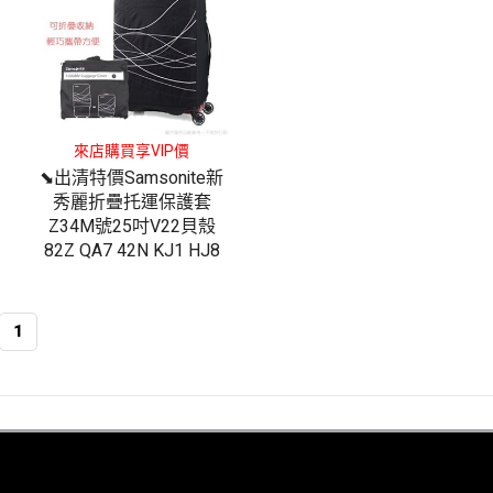
來店購買享VIP價
⬊出清特價Samsonite新
秀麗折疊托運保護套
Z34M號25吋V22貝殼
82Z QA7 42N KJ1 HJ8
1