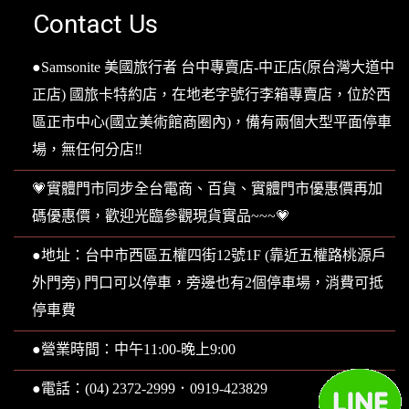
Contact Us
●Samsonite 美國旅行者 台中專賣店-中正店(原台灣大道中
正店) 國旅卡特約店，在地老字號行李箱專賣店，位於西
區正市中心(國立美術館商圈內)，備有兩個大型平面停車
場，無任何分店‼️
💗實體門市同步全台電商、百貨、實體門市優惠價再加
碼優惠價，歡迎光臨參觀現貨實品~~~💗
●地址：台中市西區五權四街12號1F (靠近五權路桃源戶
外門旁) 門口可以停車，旁邊也有2個停車場，消費可抵
停車費
●營業時間：中午11:00-晚上9:00
●電話：(04) 2372-2999．0919-423829